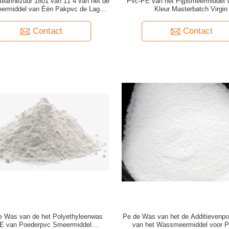
earinezuur 1801 van 11 4 van het de
Pvc-PE van het Pijpsmeermiddel 
eermiddel van Één Pakpvc de Lage
Kleur Masterbatch Virgin
Temperatuursmeermiddelen
Contact
Contact
te Was van de het Polyethyleenwas
Pe de Was van het de Additievenpo
E van Poederpvc Smeermiddel
van het Wassmeermiddel voor P