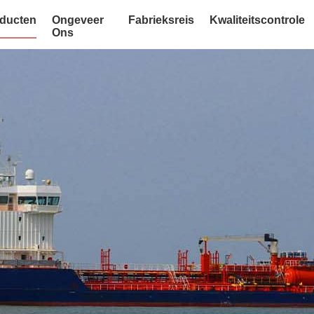
ducten
Ongeveer
Fabrieksreis
Kwaliteitscontrole
Ons