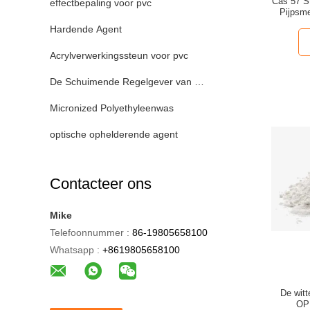
Cas 57 St
effectbepaling voor pvc
Pijpsm
Hardende Agent
Acrylverwerkingssteun voor pvc
De Schuimende Regelgever van pvc
Micronized Polyethyleenwas
optische ophelderende agent
Contacteer ons
Mike
Telefoonnummer :
86-19805658100
Whatsapp :
+8619805658100
De wit
OP