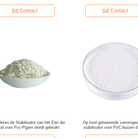
Geoxydeerde voor pvc-Pijp
Contact
Contact
okken de Stabilisator van het Één die
Op lood gebaseerde samenges
od voor Pvc-Pijpen wordt gebruikt
stabilisator voor PVC-buizen d
raamprofielen passen