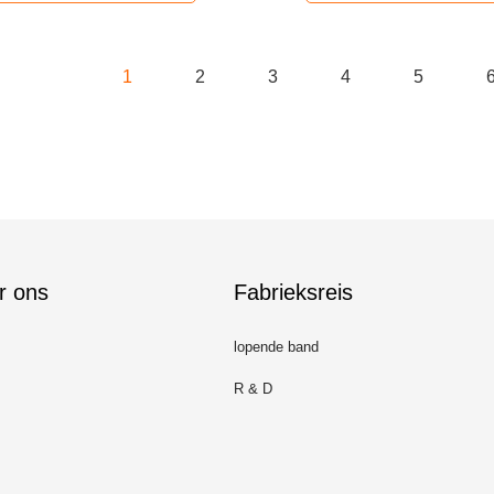
1
2
3
4
5
r ons
Fabrieksreis
lopende band
R & D