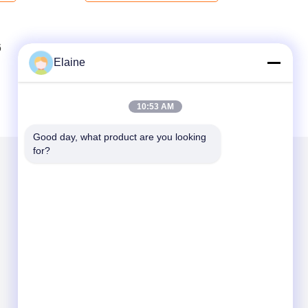
6
7
8
Elaine
10:53 AM
Good day, what product are you looking 
for?
Mail ons
Send