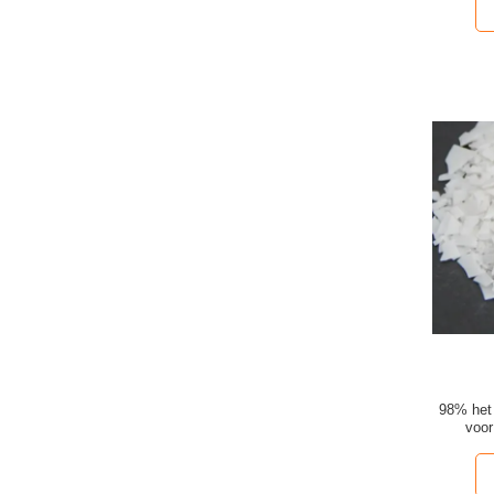
98% het 
voor