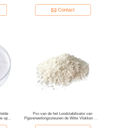
Contact
telde
Pvc-van de het Loodstabilisator van
ie op
Pijpverwerkingssteunen de Witte Vlokken Één
Pak