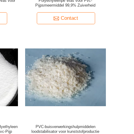
Was voor
Polyethyleenpe Was voor Pvc-
Pijpsmeermiddel 99,9% Zuiverheid
Contact
lyethyleen
PVC-buisverwerkingshulpmiddelen
vc-Pijp
loodstabilisator voor kunststofproductie