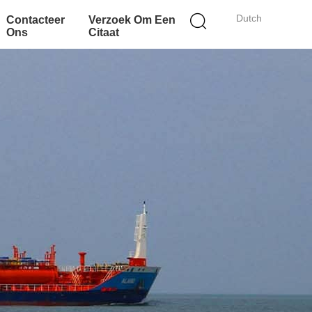
Dutch
Contacteer
Verzoek Om Een
Ons
Citaat