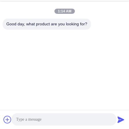
voor Transparante Duidelijke pvc-Producten
1:14 AM
De Stabilisator van het calciumzink
Good day, what product are you looking for?
Pvc-Ca Thermische de Hittestabilisator van Zn voor
Hemodialyseslangen
Pvc-Samenstellingskorrels
Aanpasbare PVC-draadkabelverbinding met een hoge
verlenging en een dichtheid van 1,3-1,45 G/cm3
Verbindingen voor UPVC-toepassingen
Virgin Extrusie Kwaliteit Harde Plastic Korrels PVC
Compound Granules Polyvinylchloride Deeltjes voor
Spuitgieten PVC Plastic Compound Granules voor
PVC Pijpfitting
lood gebaseerde pvc-stabilisator