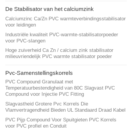
CONTACTEER
De Stabilisator van het calciumzink
ONS
Calciumzinc Ca/Zn PVC warmteverbindingsstabilisator
voor leidingen
VERZOEK
Industriële kwaliteit PVC-warmte-stabilisatorpoeder
OM EEN
voor PVC-slangen
CITAAT
Hoge zuiverheid Ca Zn / calcium zink stabilisator
milieuvriendelijk PVC warmte stabilisator poeder
SITEMAP
Pvc-Samenstellingskorrels
PVC Compound Granulaat met
PRIVACY
Temperatuurbestendigheid van 80C Slagvast PVC
POLICY
Compound voor Injectie PVC Fitting
Slagvastheid Grotere Pvc Korrels Die
Vlamvertragendheid Bieden UL Standaard Draad Kabel
PVC Pijp Compound Voor Spuitgieten PVC Korrels
voor PVC profiel en Conduit