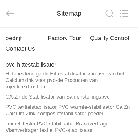
Liancheng
Chemical
Co.,
Sitemap
Ltd..
All
Rights
Reserved.
HUIS
bedrijf
Factory Tour
Quality Control
Contact Us
PRODUCTEN
pvc-hittestabilisator
ONGEVEER
Hittebestendige de Hittestabilisator van pvc van het
ONS
Calciumzink voor pvc-de Producten van
Injectieextrustion
CA-Zn de Stabilisator van Samenstellingspvc
FABRIEKSREIS
PVC textielstabilisator PVC warmte-stabilisator Ca Zn
Calcium Zink composietstabilisator poeder
KWALITEITSCONTROLE
Textiel Teslin PVC-stabilisator Brandvertrager
Vlamvertrager textiel PVC-stabilisator