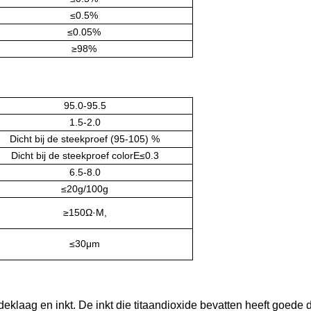
≤0.5%
≤0.05%
≥98%
95.0-95.5
1.5-2.0
Dicht bij de steekproef (95-105) %
Dicht bij de steekproef colorE≤0.3
6.5-8.0
≤20g/100g
≥150Ω·M,
≤30μm
n deklaag en inkt. De inkt die titaandioxide bevatten heeft goe