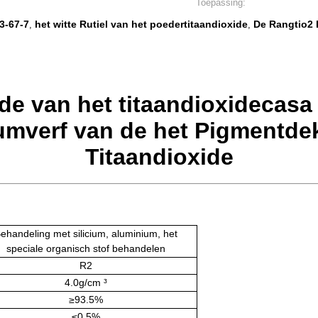
Toepassing:
3-67-7
het witte Rutiel van het poedertitaandioxide
De Rangtio2 
,
,
yde van het titaandioxidecasa
iumverf van de het Pigmentde
Titaandioxide
ehandeling met silicium, aluminium, het
speciale organisch stof behandelen
R2
4.0g/cm ³
≥93.5%
≤0.5%