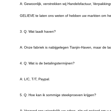
A: Gewoonlijk, verstrekken wij Handelsfactuur, Verpakking
GELIEVE te laten ons weten of hebben uw markten om het
3. Q: Wat laadt haven?
A: Onze fabriek is nabijgelegen Tianjin-Haven, maar de 
4. Q: Wat is de betalingstermijnen?
A: L/C, T/T, Paypal.
5. Q: Hoe kan ik sommige steekproeven krijgen?
A: Verzend ons vriendelijk uw adres, zijn wij geëerd om u