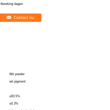
-8working dagen
Contact nu
Wit poeder
wit pigment
≥93.5%
≤0.3%