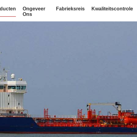
ducten
Ongeveer
Fabrieksreis
Kwaliteitscontrole
Ons