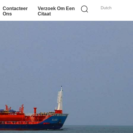
Dutch
Contacteer
Verzoek Om Een
Ons
Citaat