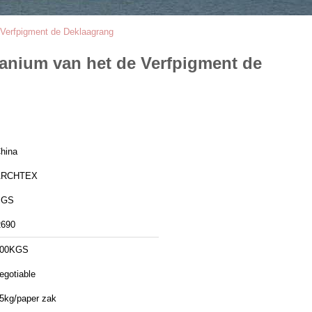
 Verfpigment de Deklaagrang
tanium van het de Verfpigment de
hina
ARCHTEX
SGS
690
100KGS
egotiable
5kg/paper zak