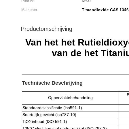
Punt nr:
R690
Markeren:
Titaandioxide CAS 1346
Productomschrijving
Van het het Rutieldiox
van de het Titan
Technische Beschrijving
B
Oppervlaktebehandeling
Standaardclassificatie (iso591-1)
Soortelijk gewicht (iso787-10)
TiO
inhoud (ISO 591-1)
2
105°C vluchtige stof onder pakket (ISO 787-2)