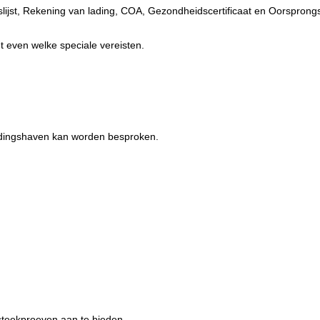
slijst, Rekening van lading, COA, Gezondheidscertificaat en Oorsprongsc
 even welke speciale vereisten.
ladingshaven kan worden besproken.
 steekproeven aan te bieden.