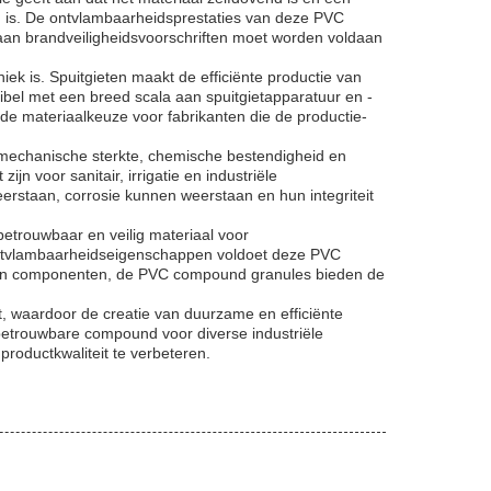
em is. De ontvlambaarheidsprestaties van deze PVC
aan brandveiligheidsvoorschriften moet worden voldaan
ek is. Spuitgieten maakt de efficiënte productie van
el met een breed scala aan spuitgietapparatuur en -
e materiaalkeuze voor fabrikanten die de productie-
 mechanische sterkte, chemische bestendigheid en
voor sanitair, irrigatie en industriële
rstaan, corrosie kunnen weerstaan en hun integriteit
etrouwbaar en veilig materiaal voor
 ontvlambaarheidseigenschappen voldoet deze PVC
goten componenten, de PVC compound granules bieden de
, waardoor de creatie van duurzame en efficiënte
 betrouwbare compound voor diverse industriële
oductkwaliteit te verbeteren.