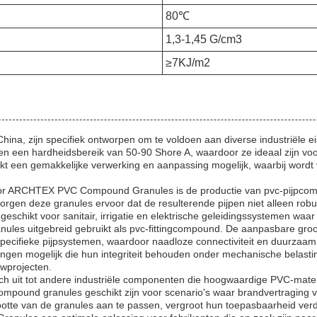
80℃
1,3-1,45 G/cm3
≥7KJ/m2
 zijn specifiek ontworpen om te voldoen aan diverse industriële eisen
een hardheidsbereik van 50-90 Shore A, waardoor ze ideaal zijn voor t
t een gemakkelijke verwerking en aanpassing mogelijk, waarbij wordt 
oor ARCHTEX PVC Compound Granules is de productie van pvc-pijpcom
gen deze granules ervoor dat de resulterende pijpen niet alleen robu
geschikt voor sanitair, irrigatie en elektrische geleidingssystemen waa
 uitgebreid gebruikt als pvc-fittingcompound. De aanpasbare grootte
ij specifieke pijpsystemen, waardoor naadloze connectiviteit en duurz
gen mogelijk die hun integriteit behouden onder mechanische belasting
uwprojecten.
ich uit tot andere industriële componenten die hoogwaardige PVC-ma
ompound granules geschikt zijn voor scenario's waar brandvertraging ver
te van de granules aan te passen, vergroot hun toepasbaarheid verder