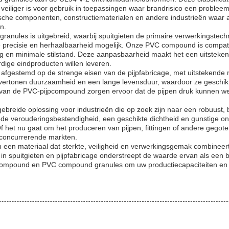
t veiliger is voor gebruik in toepassingen waar brandrisico een proble
sche componenten, constructiematerialen en andere industrieën waar 
n.
nules is uitgebreid, waarbij spuitgieten de primaire verwerkingstechni
recisie en herhaalbaarheid mogelijk. Onze PVC compound is compatib
 en minimale stilstand. Deze aanpasbaarheid maakt het een uitstekend
ardige eindproducten willen leveren.
afgestemd op de strenge eisen van de pijpfabricage, met uitstekende
onen duurzaamheid en een lange levensduur, waardoor ze geschikt zijn 
 van de PVC-pijpcompound zorgen ervoor dat de pijpen druk kunnen wee
eide oplossing voor industrieën die op zoek zijn naar een robuust, b
oede verouderingsbestendigheid, een geschikte dichtheid en gunstige
f het nu gaat om het produceren van pijpen, fittingen of andere ge
in concurrerende markten.
 een materiaal dat sterkte, veiligheid en verwerkingsgemak combineert
in spuitgieten en pijpfabricage onderstreept de waarde ervan als een
ompound en PVC compound granules om uw productiecapaciteiten en pr