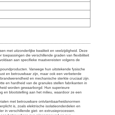
 met uitzonderlijke kwaliteit en veelzijdigheid. Deze
oepassingen die verschillende graden van flexibiliteit
voldaan aan specifieke maatvereisten volgens de
poundproducten. Vanwege hun uitstekende fysische
ust en betrouwbaar zijn, maar ook een verbeterde
r brandwerendheid en mechanische sterkte cruciaal zijn.
 en hardheid van de granules stellen fabrikanten in
aamheid worden gewaarborgd. Hun superieure
 en blootstelling aan het milieu, waardoor ze een
terialen met betrouwbare ontvlambaarheidsnormen
plicht is, zoals elektrische isolatieonderdelen en
 in verschillende giet- en extrusieprocessen.