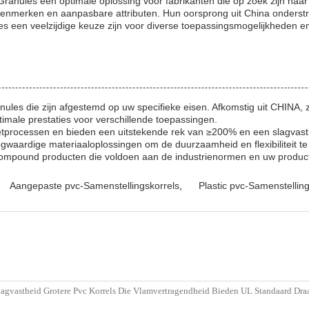
les een optimale oplossing voor fabrikanten die op zoek zijn naar
dskenmerken en aanpasbare attributen. Hun oorsprong uit China onderst
s een veelzijdige keuze zijn voor diverse toepassingsmogelijkheden en 
s die zijn afgestemd op uw specifieke eisen. Afkomstig uit CHINA,
timale prestaties voor verschillende toepassingen.
etprocessen en bieden een uitstekende rek van ≥200% en een slagvast
aardige materiaaloplossingen om de duurzaamheid en flexibiliteit te
pound producten die voldoen aan de industrienormen en uw producti
Aangepaste pvc-Samenstellingskorrels
,
Plastic pvc-Samenstelling