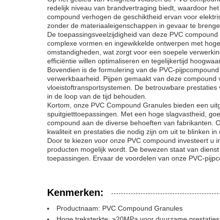
redelijk niveau van brandvertraging biedt, waardoor he
compound verhogen de geschiktheid ervan voor elektri
zonder de materiaaleigenschappen in gevaar te brenge
De toepassingsveelzijdigheid van deze PVC compound gra
complexe vormen en ingewikkelde ontwerpen met hoge p
omstandigheden, wat zorgt voor een soepele verwerking
efficiëntie willen optimaliseren en tegelijkertijd hoogwa
Bovendien is de formulering van de PVC-pijpcompound 
verwerkbaarheid. Pijpen gemaakt van deze compound vert
vloeistoftransportsystemen. De betrouwbare prestaties
in de loop van de tijd behouden.
Kortom, onze PVC Compound Granules bieden een uitgebr
spuitgietttoepassingen. Met een hoge slagvastheid, g
compound aan de diverse behoeften van fabrikanten. O
kwaliteit en prestaties die nodig zijn om uit te blinken 
Door te kiezen voor onze PVC compound investeert u in
producten mogelijk wordt. De bewezen staat van dienst 
toepassingen. Ervaar de voordelen van onze PVC-pijpc
Kenmerken:
Productnaam: PVC Compound Granules
Hoge treksterkte: ≥20MPa voor duurzame prestaties