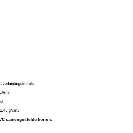
-verbindingskorrels
kJ/m2
ed
-1.45 g/cm3
VC samengestelde korrels