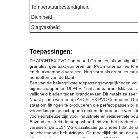
Temperatuurbestendigheid
Dichtheid
Slagvastheid
Toepassingen:
De ARCHTEX PVC Compound Granules, afkomstig uit China,
granules, gemaakt van premium PVC-materiaal, vertonen 
en duurzaamheid vereisen. Hun vorm als granules maak
behoeften van de klant.
Een van de belangrijkste toepassingsmogelijkheden v
eigenschappen en UL94 V-2 ontvlambaarheidsklasse, zor
veiligheid bieden tegen brandgevaar. Dit maakt ze zeer 
Naast pijpen worden de ARCHTEX PVC Compound Granules
staat om fittingen te produceren die perfect passen b
verwerkingseigenschappen maken de productie van fittin
voorkeurskeuze zijn voor industriële en residentiële bo
Bovendien strekt de aanpasbaarheid van het product z
vereisen. De UL94 V-2-classificatie garandeert dat de c
beschermende behuizingen. De mogelijkheid om de groot