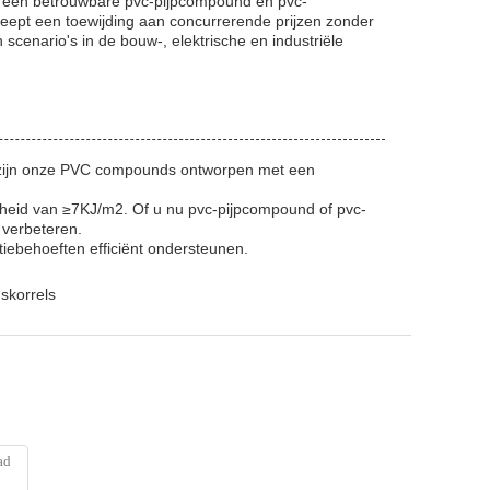
 een betrouwbare pvc-pijpcompound en pvc-
reept een toewijding aan concurrerende prijzen zonder
scenario's in de bouw-, elektrische en industriële
 zijn onze PVC compounds ontworpen met een
heid van ≥7KJ/m2. Of u nu pvc-pijpcompound of pvc-
 verbeteren.
ebehoeften efficiënt ondersteunen.
skorrels