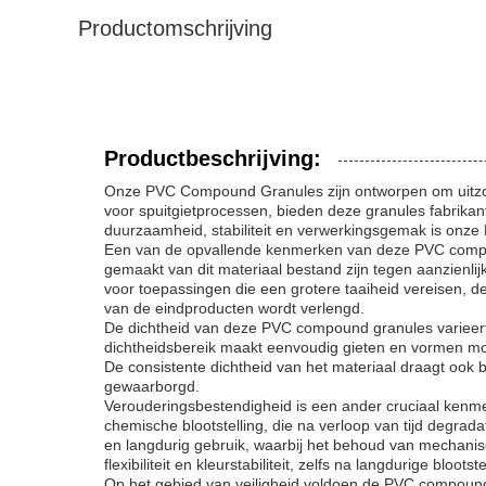
Productomschrijving
Productbeschrijving:
Onze PVC Compound Granules zijn ontworpen om uitzond
voor spuitgietprocessen, bieden deze granules fabrikan
duurzaamheid, stabiliteit en verwerkingsgemak is onz
Een van de opvallende kenmerken van deze PVC compou
gemaakt van dit materiaal bestand zijn tegen aanzienli
voor toepassingen die een grotere taaiheid vereisen, d
van de eindproducten wordt verlengd.
De dichtheid van deze PVC compound granules varieert 
dichtheidsbereik maakt eenvoudig gieten en vormen mogeli
De consistente dichtheid van het materiaal draagt ook b
gewaarborgd.
Verouderingsbestendigheid is een ander cruciaal kenm
chemische blootstelling, die na verloop van tijd degr
en langdurig gebruik, waarbij het behoud van mechanis
flexibiliteit en kleurstabiliteit, zelfs na langdurige blo
Op het gebied van veiligheid voldoen de PVC compound 