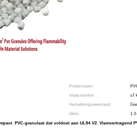
Productnaam:
PVC
Impactsterkte:
≥7 
Verouderingsweerstand:
Go
Dikte:
1.3
impact
PVC-granulaat dat voldoet aan UL94 V2
Vlamvertragend P
,
,