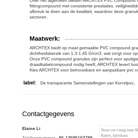
Over het algemeen bieden ARCHTEX PVC Compound Granu
fittingcompound met consistente prestaties, veilighei
afbreuk te doen aan de kwaliteit, waardoor deze granule
sectoren.
Maatwerk:
ARCHTEX biedt op maat gemaakte PVC compound granule
dichtheidsbereik van 1,3-1,45 G/cm3, wat zorgt voor op
Onze PVC compound granules zijn perfect voor spuitgi
draadkabelcompound nodig heeft, ARCHTEX levert hoogw
Kies ARCHTEX voor betrouwbare en aanpasbare pvc com
label:
De transparante Samenstellingen van Korrelpvc
,
Contactgegevens
Elaine Li
Telefoonnummer :
86-13695163789