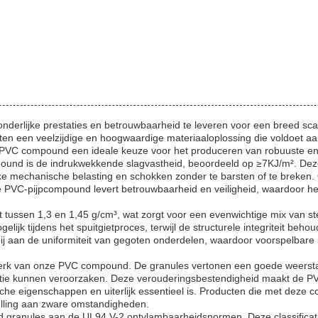
erlijke prestaties en betrouwbaarheid te leveren voor een breed scal
ten een veelzijdige en hoogwaardige materiaaloplossing die voldoet a
e PVC compound een ideale keuze voor het produceren van robuuste e
nd is de indrukwekkende slagvastheid, beoordeeld op ≥7KJ/m². Deze 
jke mechanische belasting en schokken zonder te barsten of te breken.
e PVC-pijpcompound levert betrouwbaarheid en veiligheid, waardoor he
tussen 1,3 en 1,45 g/cm³, wat zorgt voor een evenwichtige mix van ste
jk tijdens het spuitgietproces, terwijl de structurele integriteit behoud
ij aan de uniformiteit van gegoten onderdelen, waardoor voorspelbare p
erk van onze PVC compound. De granules vertonen een goede weerstan
adatie kunnen veroorzaken. Deze verouderingsbestendigheid maakt de P
che eigenschappen en uiterlijk essentieel is. Producten die met deze
otstelling aan zware omstandigheden.
granules aan de UL94 V-2 ontvlambaarheidsnormen. Deze classificatie