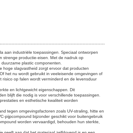
a aan industriële toepassingen. Speciaal ontworpen
an strenge productie-eisen. Met de nadruk op
n duurzame plastic componenten.
hoge slagvastheid zorgt ervoor dat producten
 Of het nu wordt gebruikt in veeleisende omgevingen of
t risico op falen wordt verminderd en de levensduur
rkte en lichtgewicht eigenschappen. Dit
en blijft die nodig is voor verschillende toepassingen.
restaties en esthetische kwaliteit worden
d tegen omgevingsfactoren zoals UV-straling, hitte en
VC-pijpcompound bijzonder geschikt voor buitengebruik
 compound worden vervaardigd, behouden hun sterkte,
 geeft aan dat het materiaal zelfdovend is en een