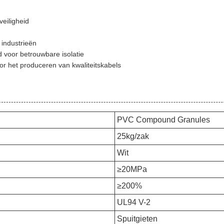
n
eiligheid
 industrieën
 voor betrouwbare isolatie
 het produceren van kwaliteitskabels
PVC Compound Granules
25kg/zak
Wit
≥20MPa
≥200%
UL94 V-2
Spuitgieten