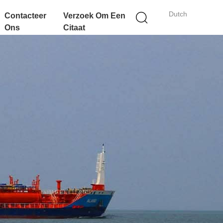
Dutch
Contacteer
Verzoek Om Een
Ons
Citaat