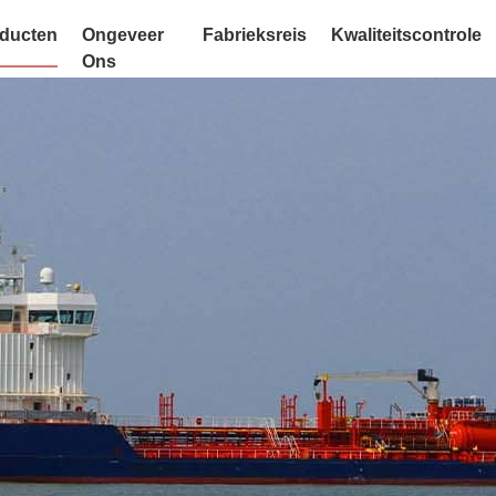
ducten
Ongeveer
Fabrieksreis
Kwaliteitscontrole
Ons