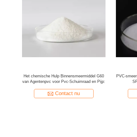
voor Pvc-
Zinkstearate Technische hulpstof van de het
Het m
Smeermiddel de Acrylhulp van pvc van de
Hulpsm
Hittestabilisator
Addi
Contact nu