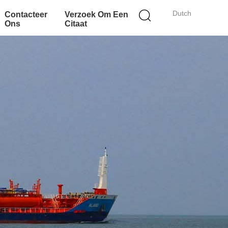
Dutch
Contacteer
Verzoek Om Een
Ons
Citaat