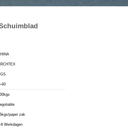
t Schuimblad
HINA
ARCHTEX
SGS
-60
00kgs
egotiable
5kgs/paper zak
-8 Werkdagen