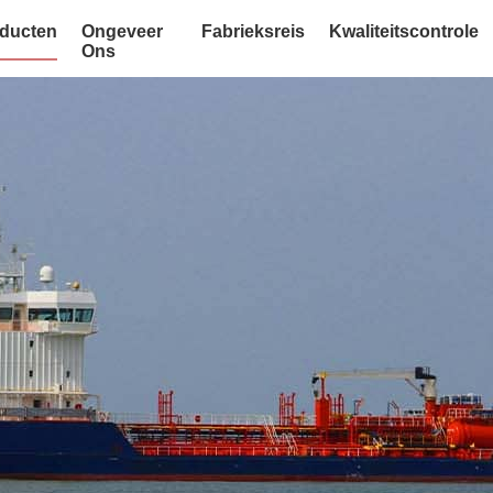
ducten
Ongeveer
Fabrieksreis
Kwaliteitscontrole
Ons