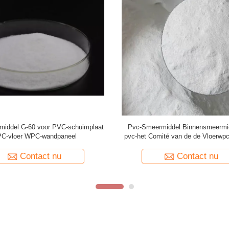
et een laag bedekken van het
Lage Verwerkingssteun acr-40
eermiddel van Agentenpvc als
Doseringspvc Plastic Hulpag
tieven in Chemische Formule
Contact nu
Contact nu