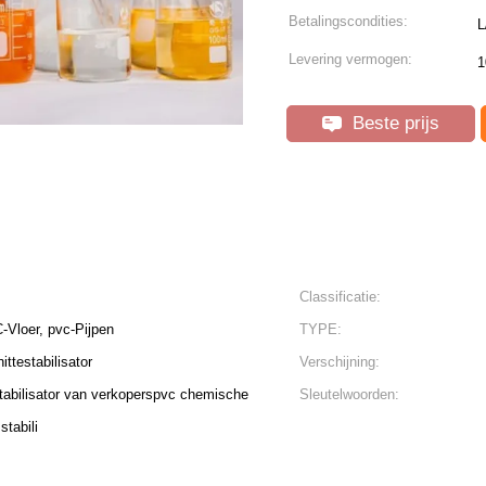
Betalingscondities:
L
Levering vermogen:
1
Beste prijs
Classificatie:
Vloer, pvc-Pijpen
TYPE:
ittestabilisator
Verschijning:
tabilisator van verkoperspvc chemische
Sleutelwoorden:
tabili