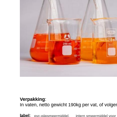
Verpakking
:
In vaten, netto gewicht 190kg per vat, of volge
label:
pvc-pijpsmeermiddel
,
intern smeermiddel voor