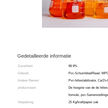
Gedetailleerde informatie
Zuiverheid:
99.9%
Gebruik:
Pvc-Schuimblad/Raad, WPC-
Andere Namen:
Pvc-hittestabilisator, Ca/Zn-h
productnaam:
De hoogste van de de hittes
formule, pvc-Samenstellingss
Verpakking:
25 Kg/kraftpapier zak