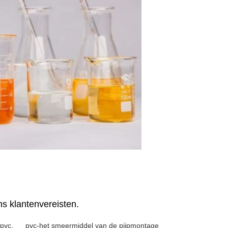
ns klantenvereisten.
 pvc
,
pvc-het smeermiddel van de pijpmontage