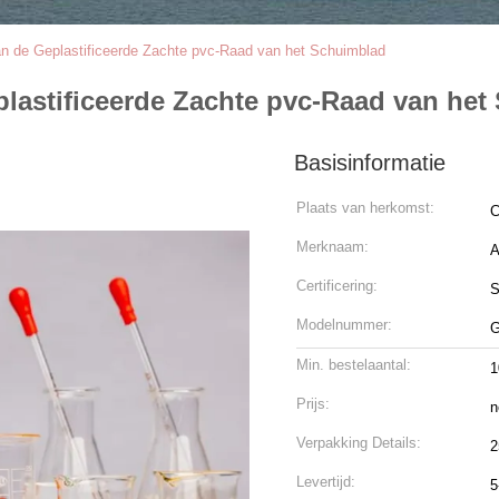
an de Geplastificeerde Zachte pvc-Raad van het Schuimblad
plastificeerde Zachte pvc-Raad van he
Basisinformatie
Plaats van herkomst:
C
Merknaam:
Certificering:
Modelnummer:
G
Min. bestelaantal:
1
Prijs:
n
Verpakking Details:
2
Levertijd:
5