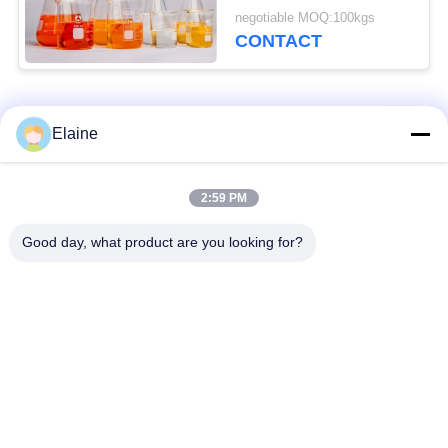
Zachte pvc-Raad van
negotiable MOQ:100kgs
het Schuimblad
CONTACT
populaire categorieën
Alle
Elaine
De Stabilisator van
2:59 PM
pvc-hittestabilisator
het calciumzink
Good day, what product are you looking for?
Pvc-
Verbindingen voor
Samenstellingskorrels
UPVC-toepassingen
lood gebaseerde pvc-
Industrieel
stabilisator
Plastificeermiddel
effectbepaling voor