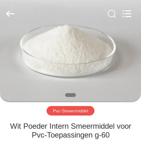
Liancheng
Chemical
Co.,
Ltd..
All
Rights
Reserved.
HUIS
PRODUCTEN
ONGEVEER
ONS
FABRIEKSREIS
Pvc-Smeermiddel
KWALITEITSCONTROLE
Wit Poeder Intern Smeermiddel voor
Pvc-Toepassingen g-60