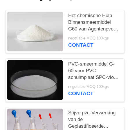
Het chemische Hulp
Binnensmeermiddel
G60 van Agentenpvc
voor Pvc-Schuimraad
negotiable MOQ:100kgs
en Pijp:
CONTACT
PVC-smeermiddel G-
60 voor PVC-
schuimplaat SPC-vloer
WPC-wandpaneel
negotiable MOQ:100kgs
CONTACT
Stijve pvc-Verwerking
van de
Geplastificeerde