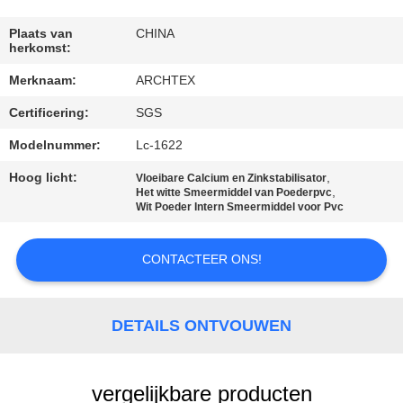
CONTACTEER
ONS
Plaats van
CHINA
herkomst:
Merknaam:
ARCHTEX
VERZOEK
Certificering:
SGS
OM EEN
CITAAT
Modelnummer:
Lc-1622
Hoog licht:
,
Vloeibare Calcium en Zinkstabilisator
,
Het witte Smeermiddel van Poederpvc
SITEMAP
Wit Poeder Intern Smeermiddel voor Pvc
PRIVACY
CONTACTEER ONS!
POLICY
DETAILS ONTVOUWEN
vergelijkbare producten