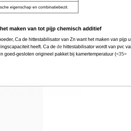
sche eigenschap en combinatiebezit.
het maken van tot pijp
chemisch additief
poeder, 
Ca de 
hittestabilisator van
 Zn 
want het maken van pijp
 u
ingscapaciteit
 heeft
. Ca de
 de 
hittestabilisator wordt van pvc v
in goed-gesloten origineel pakket bij kamertemperatuur (
<35>