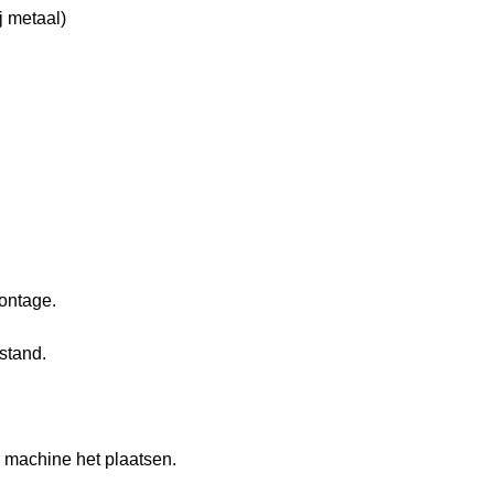
j metaal)
Montage.
stand.
 machine het plaatsen.