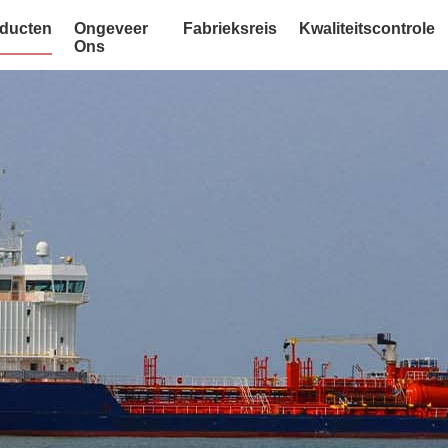
ducten
Ongeveer
Fabrieksreis
Kwaliteitscontrole
Ons