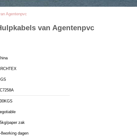
 van Agentenpvc
c Hulpkabels van Agentenpvc
hina
ARCHTEX
SGS
C7258A
100KGS
egotiable
5kg/paper zak
-8working dagen