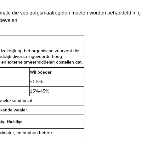
ormale die voorzorgsmaatregelen moeten worden behandeld in go
 bevelen.
dzakelijk op het organische zuurzout die
edelijk diverse ingevoerde hoog
e en externe smeermiddelen opstellen dat.
Wit poeder
≤1.8%
15%-45%
 bevlekkend bezit.
rkende waaier.
g Richtlijn.
bilisator, en hebben betere