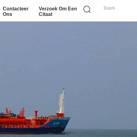
Dutch
Contacteer
Verzoek Om Een
Ons
Citaat